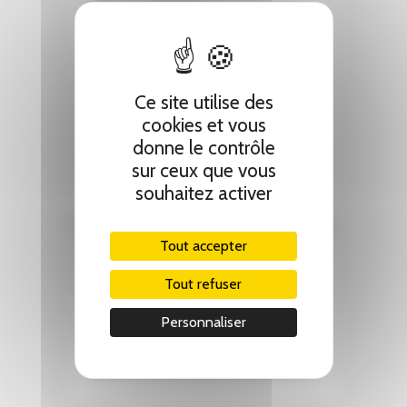
Ce site utilise des
cookies et vous
donne le contrôle
sur ceux que vous
souhaitez activer
Tout accepter
Demande d’adhésion à la
Tout refuser
CCFI
Personnaliser
S'INSCRIRE