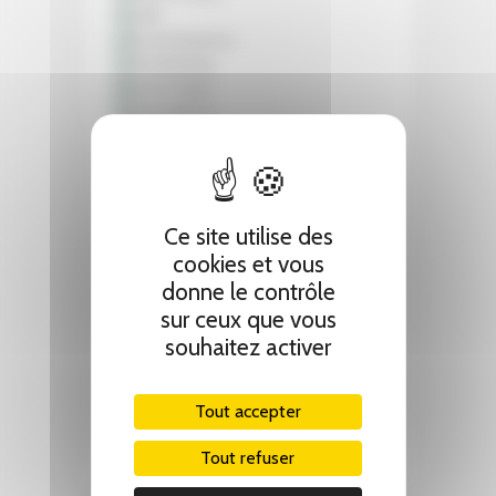
Ce site utilise des
cookies et vous
donne le contrôle
sur ceux que vous
souhaitez activer
Tout accepter
Tout refuser