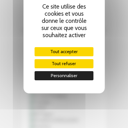
Ce site utilise des
cookies et vous
VALIDER
donne le contrôle
sur ceux que vous
souhaitez activer
Nos partenaires
Tout accepter
Tout refuser
Personnaliser