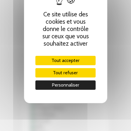
Ce site utilise des
cookies et vous
donne le contrôle
sur ceux que vous
souhaitez activer
Tout accepter
Tout refuser
Personnaliser