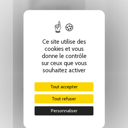
Ce site utilise des
cookies et vous
donne le contrôle
sur ceux que vous
souhaitez activer
Tout accepter
Tout refuser
Demande d’adhésion à la
Personnaliser
CCFI