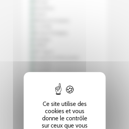
Ce site utilise des
cookies et vous
donne le contrôle
sur ceux que vous