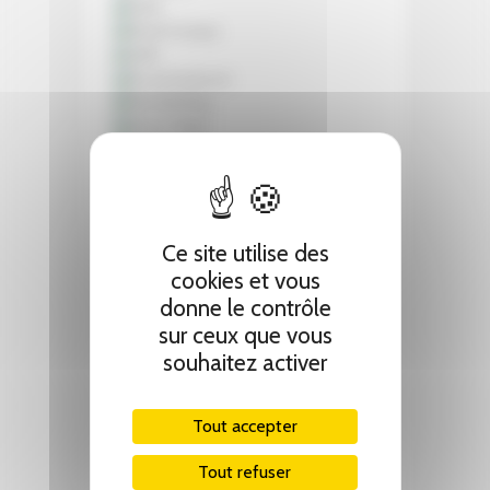
Ce site utilise des
cookies et vous
donne le contrôle
sur ceux que vous
souhaitez activer
Tout accepter
Tout refuser