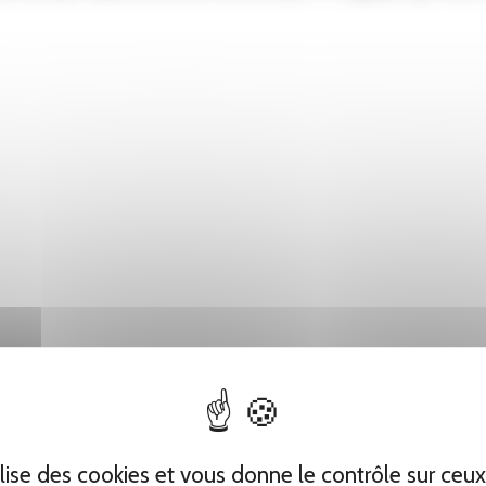
 Chapelle Darblay
tilise des cookies et vous donne le contrôle sur ceu