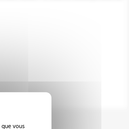
x que vous