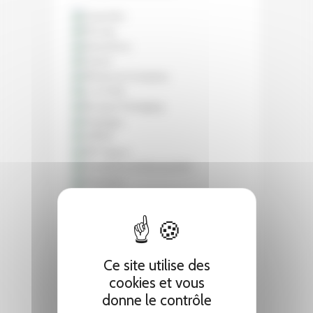
Ce site utilise des
cookies et vous
donne le contrôle