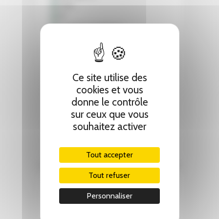
Ce site utilise des
cookies et vous
donne le contrôle
sur ceux que vous
souhaitez activer
Tout accepter
Tout refuser
Demande d’adhésion à la
Personnaliser
CCFI