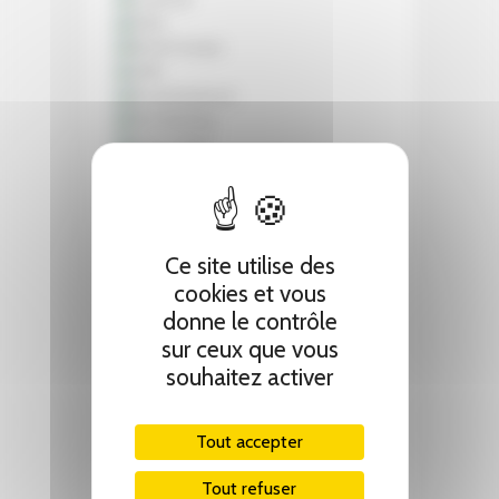
Ce site utilise des
cookies et vous
donne le contrôle
sur ceux que vous
souhaitez activer
Tout accepter
Tout refuser