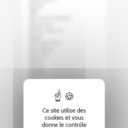
Ce site utilise des
Demande d’adhésion à la
cookies et vous
CCFI
donne le contrôle