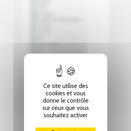
Ce site utilise des
cookies et vous
donne le contrôle
sur ceux que vous
souhaitez activer