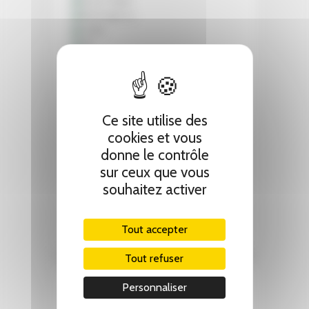
Ce site utilise des
cookies et vous
donne le contrôle
sur ceux que vous
souhaitez activer
Tout accepter
Tout refuser
Personnaliser
Demande d’adhésion à la