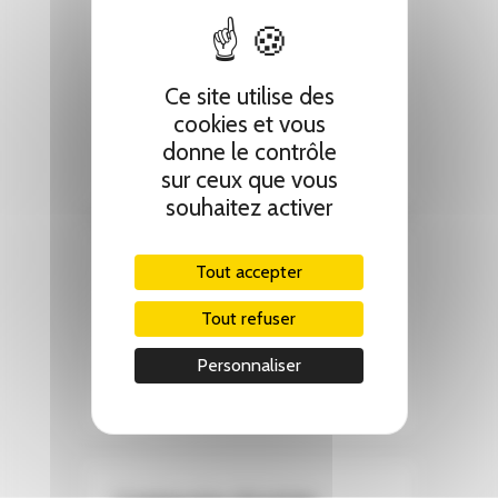
Ce site utilise des
cookies et vous
donne le contrôle
sur ceux que vous
souhaitez activer
Tout accepter
Demande d’adhésion à la
CCFI
Tout refuser
Personnaliser
S'INSCRIRE