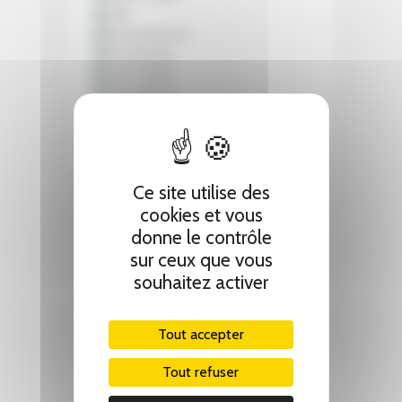
Ce site utilise des
cookies et vous
donne le contrôle
sur ceux que vous
souhaitez activer
Tout accepter
Tout refuser