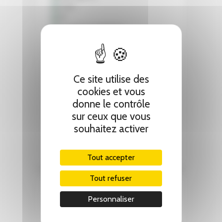
Ce site utilise des
cookies et vous
donne le contrôle
sur ceux que vous
souhaitez activer
Tout accepter
Tout refuser
Demande d’adhésion à la
Personnaliser
CCFI