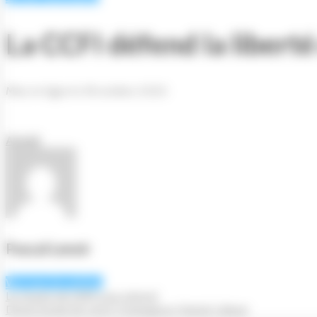
La CCFI défend la liberté
Mise en ligne le 18 octobre 2020
Accueil
Pascal Lenoir
Voir tous les articles
Le musée de l’AMI vous attend
Décès brutal de notre Compagnon Patrick Cahuet