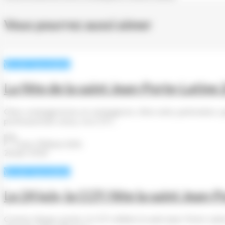
Vous pourrez aussi aimer
Vie de l'association
La fête de la saint Jean-Porte-Latine
Chers compagnonnes et compagnons, chers amis, partenaires, spon
professionnels venus, à la CCFI...
Jean-Philippe Behr
28 juin 2026
Vie de l'association
Le 24 juin, la CCFI fête la saint Jean-
Comme chaque année, la CCFI célèbre la saint Jean-Porte-Latine, 