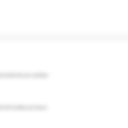
el renaît de ses cendres
e l’IA fondée en France