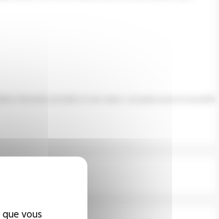
mblée Générale annuelle et ses vœux. L’occasion pour la nouvelle
x que vous