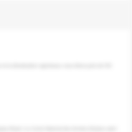
t la climatisation capricieuse, nous étions près de 150
’au 18 juin ! Le Cercle National des Armées (8 place saint-