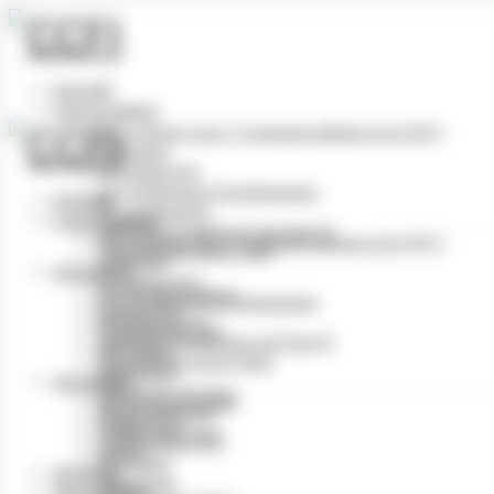
Panneau de gestion des cookies
Accueil
L’Association
Qui sommes nous ? Comment adhérer à la CCFI ?
Le Bureau
Le Cadrat d’Or
Les conférences & événements
Accueil
Nos partenaires
L’Association
Industries Graphiques du Futur ©
Qui sommes nous ? Comment adhérer à la CCFI ?
Tourisme de savoir-faire
Le Bureau
Actualités
Le Cadrat d’Or
Vie de l’association
Les conférences & événements
Cadrat d’Or
Nos partenaires
Conférences CCFI
Industries Graphiques du Futur ©
Info filière
Tourisme de savoir-faire
Numérique
Actualités
Imprimerie du Futur
Vie de l’association
Revue de presse
Cadrat d’Or
Petites annonces
Conférences CCFI
Divers
Info filière
Archives
Numérique
Réservation