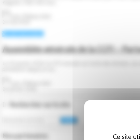
Augustin, Paris VIII) nous...
Jean-Philippe Behr
25 mai 2026
Vie de l'association
Assemblée générale de la CCFI – Part
Le 20 janvier 2026, la CCFI recevait, au Cercle des Armées, ses
présidente depuis un an...
Jean-Philippe Behr
26 janvier 2026
Rechercher sur le site
Valider
Nos partenaires
Ce site u