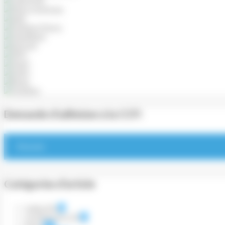
Demande d’adhésion à la CCFI
S'inscrire
Catégories d’article
Cadrat d'Or
22
Conférences CCFI
93