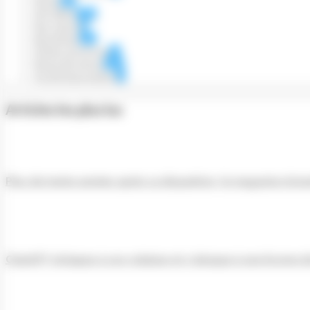
Divers
467
Info filière
1046
Non classé
18
Numérique
350
Petites annonces
50
Revue de presse
3974
Vie de l'association
73
Articles les plus lus
Plus de trente années après sa disparition, le magazine Actu
ChatGPT échappe à son créateur et s’attaque à une licorne d