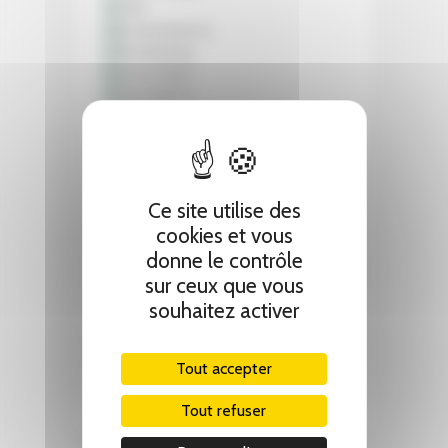
Ce site utilise des
cookies et vous
donne le contrôle
sur ceux que vous
souhaitez activer
Tout accepter
Tout refuser