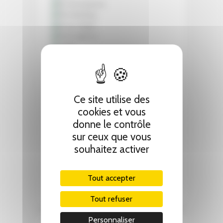
Ce site utilise des
cookies et vous
donne le contrôle
sur ceux que vous
souhaitez activer
Tout accepter
Tout refuser
Personnaliser