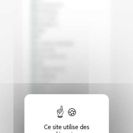
Ce site utilise des