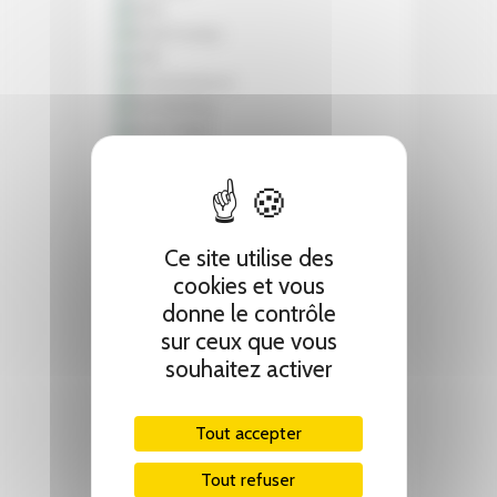
Ce site utilise des
cookies et vous
donne le contrôle
sur ceux que vous
souhaitez activer
Tout accepter
Tout refuser