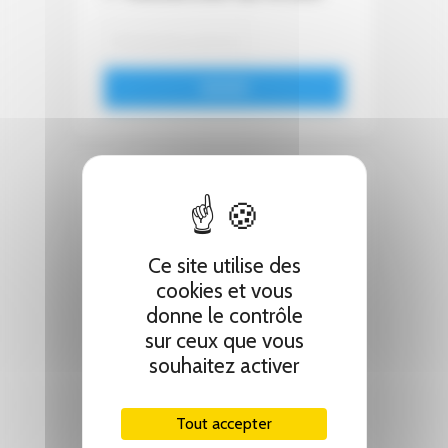
VALIDER
Nos partenaires
Ce site utilise des
cookies et vous
donne le contrôle
sur ceux que vous
souhaitez activer
Tout accepter