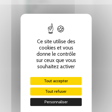
Ce site utilise des
cookies et vous
donne le contrôle
sur ceux que vous
souhaitez activer
Tout accepter
Tout refuser
Demande d’adhésion à la
Personnaliser
CCFI