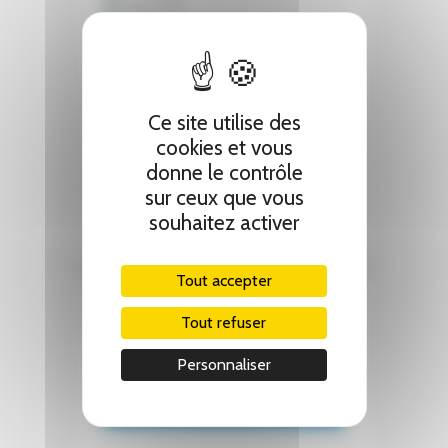
Ce site utilise des
cookies et vous
donne le contrôle
sur ceux que vous
souhaitez activer
Tout accepter
Demande d’adhésion à la
Tout refuser
CCFI
Personnaliser
S'INSCRIRE