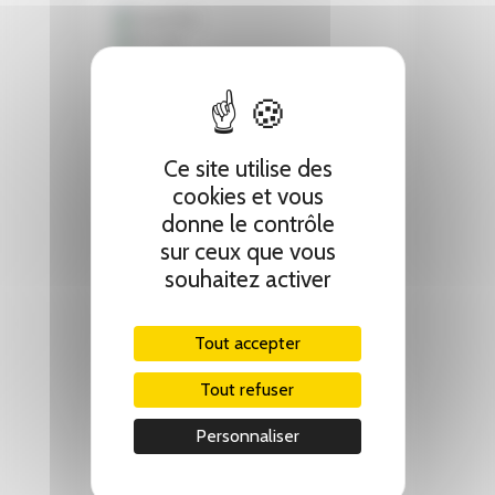
Ce site utilise des
cookies et vous
donne le contrôle
sur ceux que vous
souhaitez activer
Tout accepter
Tout refuser
Personnaliser