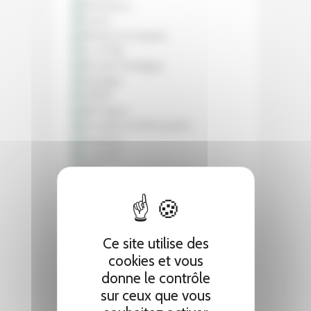
Ce site utilise des
cookies et vous
donne le contrôle
sur ceux que vous