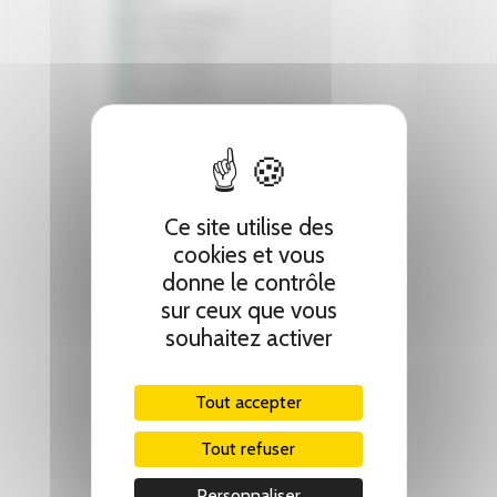
Ce site utilise des
cookies et vous
donne le contrôle
sur ceux que vous
souhaitez activer
Tout accepter
Tout refuser
Personnaliser