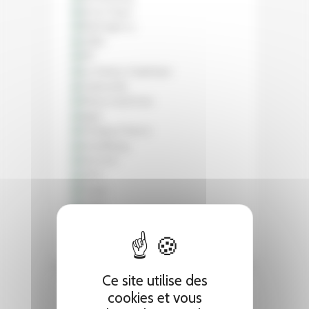
Ce site utilise des
cookies et vous
Demande d’adhésion à la