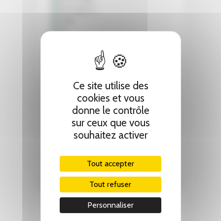
Ce site utilise des
cookies et vous
donne le contrôle
sur ceux que vous
souhaitez activer
Tout accepter
Tout refuser
Personnaliser
Demande d’adhésion à la