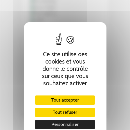
Ce site utilise des
cookies et vous
donne le contrôle
sur ceux que vous
souhaitez activer
Tout accepter
Tout refuser
Personnaliser
Demande d’adhésion à la