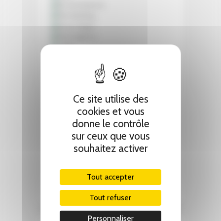
Ce site utilise des
cookies et vous
donne le contrôle
sur ceux que vous
souhaitez activer
Tout accepter
Tout refuser
Personnaliser