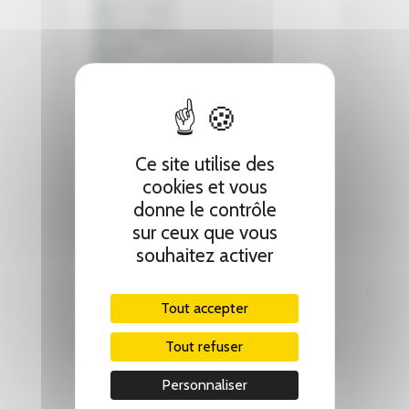
Ce site utilise des
cookies et vous
donne le contrôle
sur ceux que vous
souhaitez activer
Tout accepter
Tout refuser
Personnaliser
Demande d’adhésion à la