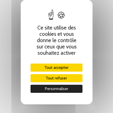
Ce site utilise des
cookies et vous
donne le contrôle
sur ceux que vous
souhaitez activer
Tout accepter
Demande d’adhésion à la
Tout refuser
CCFI
Personnaliser
S'INSCRIRE