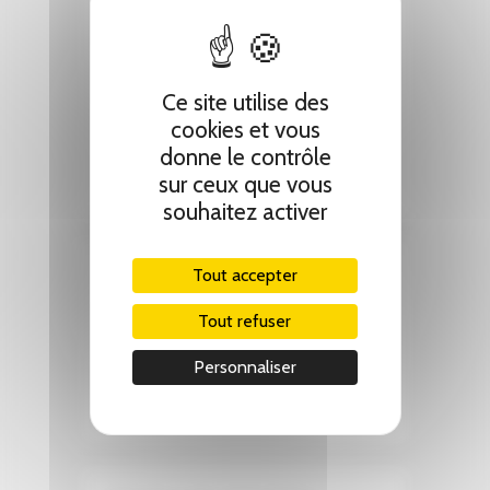
Ce site utilise des
cookies et vous
donne le contrôle
sur ceux que vous
souhaitez activer
Tout accepter
Demande d’adhésion à la
CCFI
Tout refuser
Personnaliser
S'INSCRIRE