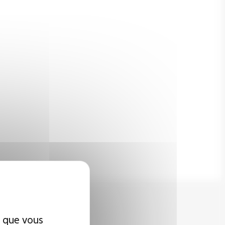
x que vous