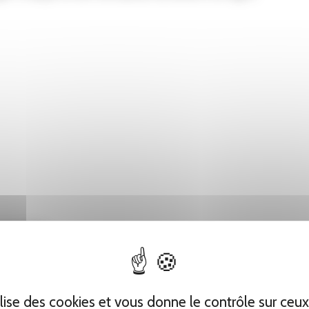
rsonnelles
ec le Pentagone
tilise des cookies et vous donne le contrôle sur ceu