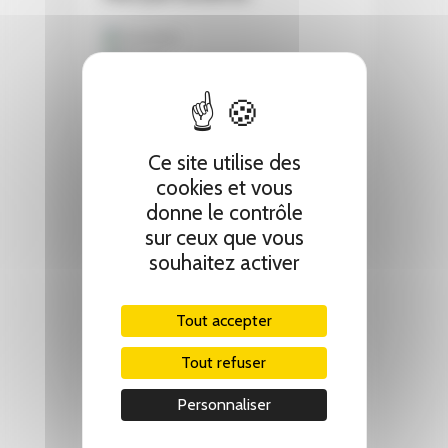
Ce site utilise des
cookies et vous
donne le contrôle
sur ceux que vous
souhaitez activer
Tout accepter
Tout refuser
Personnaliser