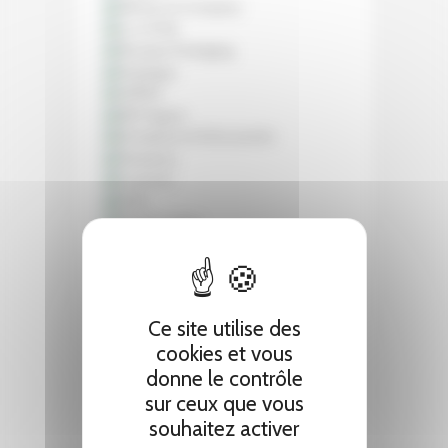
Ce site utilise des
cookies et vous
donne le contrôle
sur ceux que vous
souhaitez activer