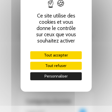
Ce site utilise des
cookies et vous
donne le contrôle
sur ceux que vous
souhaitez activer
Demande d’adhésion à la
Tout accepter
CCFI
Tout refuser
S'INSCRIRE
Personnaliser
Catégories d’article