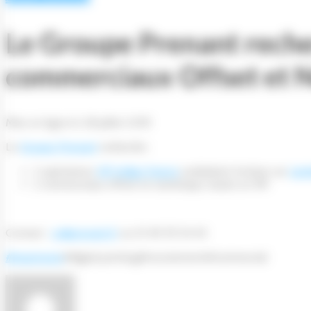
Le Groupe Prenant recher
commerciaux Offset et 
Mise en ligne le 28 juillet 2019
Le
Groupe Prenant
recherche :
2 opérateurs
HP Indigo France
souhaitant évoluer sur
Land
2 commerciaux offset et numérique, basés en RP.
Contact :
cv@prenant.fr
ou 01 49 59 54 45
#
imprimerie
#digital printing#recrutement#commercial