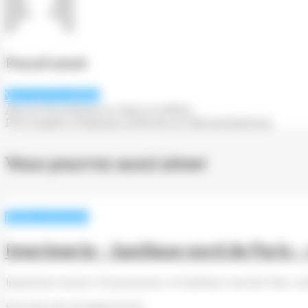
Pascal Lenoir
Voir tous les articles
Arts et Vie propose un stage en édition
PPO Graphic à Palaiseau recherche un fabricant/acheteur
Vous pourrez aussi aimer
Petites annonces
Imprimerie – banlieue nord de Paris –
Imprimerie environ 20 personnes, en banlieue nord de Paris, rec
Pour plus de renseignements