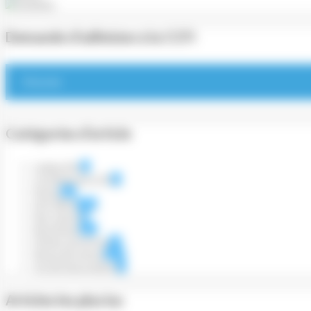
Demande d’adhésion à la CCFI
S'inscrire
Catégories d’article
Cadrat d'Or
22
Conférences CCFI
93
Divers
467
Info filière
1046
Non classé
18
Numérique
350
Petites annonces
50
Revue de presse
3974
Vie de l'association
73
Articles les plus lus