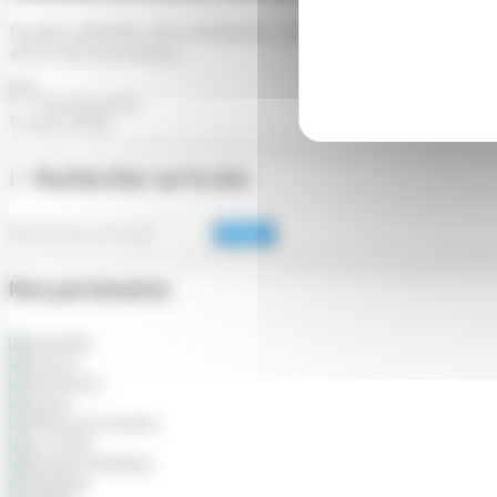
Portails collectifs, sites marchands, click & collect… L’équipem
effets de la loi Darcos...
Pascal Lenoir
13 mars 2026
Rechercher sur le site
Valider
Nos partenaires