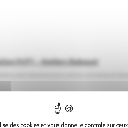
tion (H/F) – Ateliers Babouot
herchons un(e) technicien(ne) pour renforcer notre bureau de fabric
pendantes en quête du bon modèle
tilise des cookies et vous donne le contrôle sur ceu