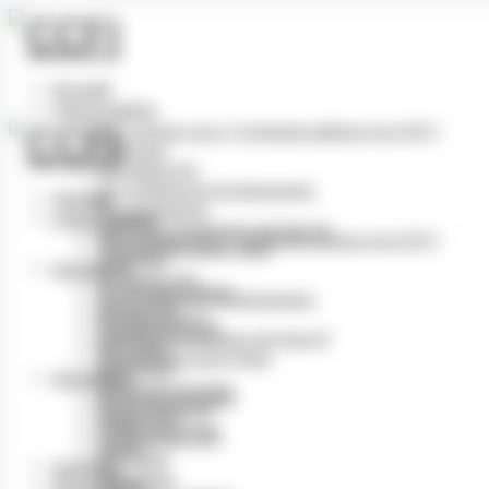
Panneau de gestion des cookies
Accueil
L’Association
Qui sommes nous ? Comment adhérer à la CCFI ?
Le Bureau
Le Cadrat d’Or
Les conférences & événements
Accueil
Nos partenaires
L’Association
Industries Graphiques du Futur ©
Qui sommes nous ? Comment adhérer à la CCFI ?
Tourisme de savoir-faire
Le Bureau
Actualités
Le Cadrat d’Or
Vie de l’association
Les conférences & événements
Cadrat d’Or
Nos partenaires
Conférences CCFI
Industries Graphiques du Futur ©
Info filière
Tourisme de savoir-faire
Numérique
Actualités
Imprimerie du Futur
Vie de l’association
Revue de presse
Cadrat d’Or
Petites annonces
Conférences CCFI
Divers
Info filière
Archives
Numérique
Réservation