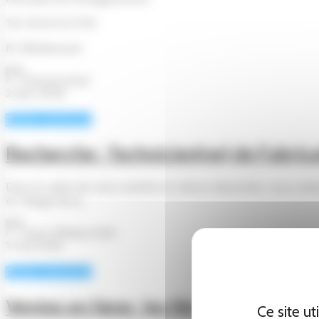
Tel. 06 16 41 21 90
M. Dherbecourt.
Pascal Lenoir
21 juin 2026
Petites annonces
Recherche : Technicien(ne) de Fabrica
Dans le cadre de notre activité en reliure industrielle, nous rec
en charge de la...
Jean-Philippe Behr
11 mai 2026
Petites annonces
Ventes en ligne : les librairies indé
Ce site u