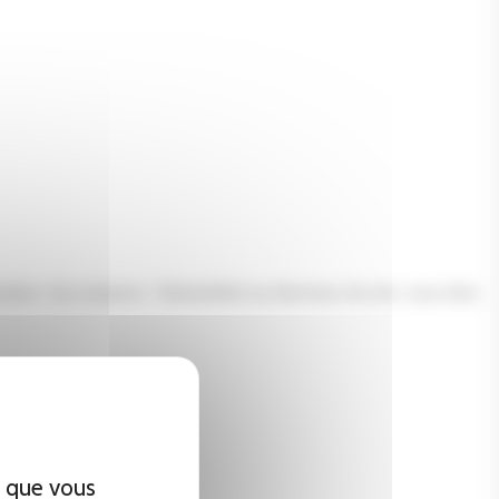
ation. Vos missions : Rattaché(e) au directeur du site, vous êtes
x que vous