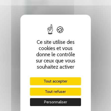
Ce site utilise des
cookies et vous
donne le contrôle
sur ceux que vous
souhaitez activer
Tout accepter
Tout refuser
Demande d’adhésion à la
Personnaliser
CCFI