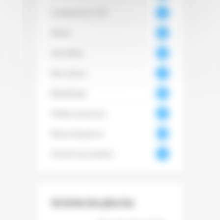
Conférences CCFI
93
Divers
467
Info filière
104
6
Non classé
18
Numérique
350
Petites annonces
50
Revue de presse
3974
Vie de l'association
73
Articles les plus lus