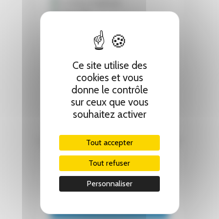
Ce site utilise des
cookies et vous
donne le contrôle
sur ceux que vous
souhaitez activer
Tout accepter
Tout refuser
Demande d’adhésion à la
CCFI
Personnaliser
S'INSCRIRE