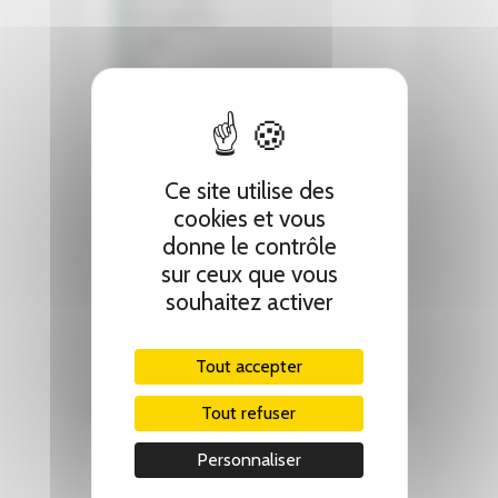
Ce site utilise des
cookies et vous
donne le contrôle
sur ceux que vous
souhaitez activer
Tout accepter
Tout refuser
Personnaliser
Demande d’adhésion à la
CCFI