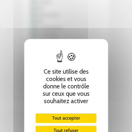
Ce site utilise des
cookies et vous
donne le contrôle
sur ceux que vous
souhaitez activer
Tout accepter
Tout refuser