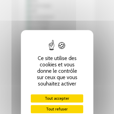
Ce site utilise des
cookies et vous
donne le contrôle
sur ceux que vous
souhaitez activer
Tout accepter
Tout refuser