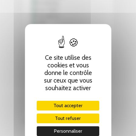
Ce site utilise des
cookies et vous
donne le contrôle
sur ceux que vous
souhaitez activer
Tout accepter
Tout refuser
Personnaliser