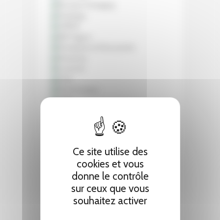
Ce site utilise des
cookies et vous
donne le contrôle
sur ceux que vous
souhaitez activer