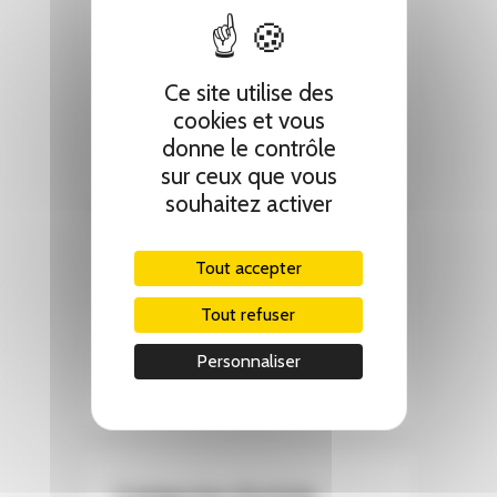
Ce site utilise des
cookies et vous
donne le contrôle
sur ceux que vous
souhaitez activer
Demande d’adhésion à la
Tout accepter
CCFI
Tout refuser
Personnaliser
S'INSCRIRE
Catégories d’article