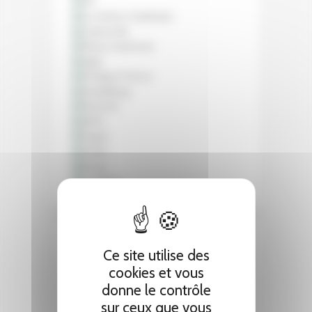
Demande d’adhésion à la
Ce site utilise des
CCFI
cookies et vous
donne le contrôle
sur ceux que vous
S'INSCRIRE